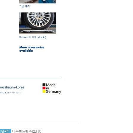
다운로드횟수[2310]