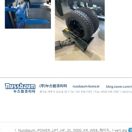
:
1.
Nussbaum_POWER_LIFT_HF_3S_5000_KR_WEB_페이지_1-vert.jpg