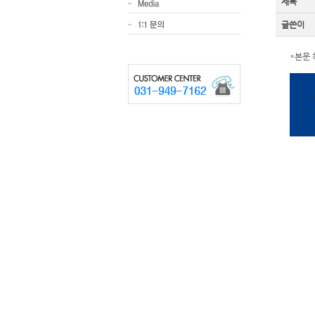
제목
글쓴이
*본문 